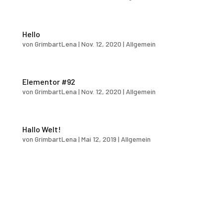
Hello
von
GrimbartLena
|
Nov. 12, 2020
|
Allgemein
Elementor #92
von
GrimbartLena
|
Nov. 12, 2020
|
Allgemein
Hallo Welt!
von
GrimbartLena
|
Mai 12, 2019
|
Allgemein
Willkommen bei WordPress. Dies ist dein erster Beitrag.
Bearbeite oder lösche ihn und beginne mit dem Schreiben!